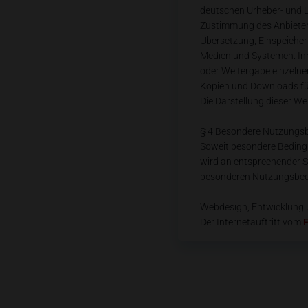
deutschen Urheber- und L
Zustimmung des Anbieters 
Übersetzung, Einspeicher
Medien und Systemen. Inha
oder Weitergabe einzelner 
Kopien und Downloads für
Die Darstellung dieser Web
§ 4 Besondere Nutzungs
Soweit besondere Beding
wird an entsprechender Ste
besonderen Nutzungsbed
Webdesign, Entwicklung 
Der Internetauftritt vom
F