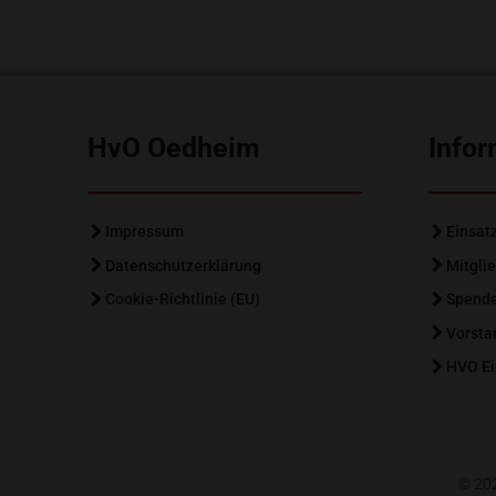
HvO Oedheim
Infor
Impressum
Einsat
Datenschutzerklärung
Mitgli
Cookie-Richtlinie (EU)
Spend
Vorsta
HVO Ei
© 202