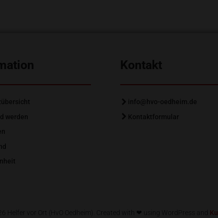
mation
Kontakt
zübersicht
info@hvo-oedheim.de
ed werden
Kontaktformular
en
nd
nheit
6 Helfer vor Ort (HvO Oedheim). Created with ❤ using WordPress and
Ku