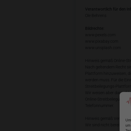
Verantwortlich für den In
Ole Behrens
Bildrechte:
www.pexels.com
www.pixabay.com
www.unsplash.com
Hinweis gemäß Online-St
Nach geltendem Recht sind
Plattform hinzuweisen, di
werden muss. Für die Einr
Streitbeilegungs-Plattform
Wir weisen aber darauf hi
Online-Streitbeilegungs-P
Telefonnummer.
Hinweis gemäß Verbrauch
Um 
Wir sind nicht bereit und
um 
Tec