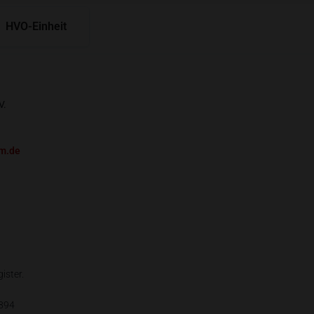
HVO-Einheit
V.
m.de
ister.
894