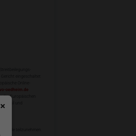
Streitbeilegungs-
 Gericht eingeschaltet
opäische Online-
vo-oedheim.de
en der Europäischen
e E-Mail und
ngsstelle teilzunehmen.
s