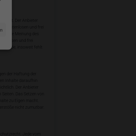
rstellt. Der Anbieter
ten kostenlosen und frei
en
eben die Meinung des
stenlosen und frei
stande, insoweit fehlt
egen der Haftung der
den Inhalte daraufhin
chtlich. Der Anbieter
en Seiten. Das Setzen von
halte zu Eigen macht.
verstöße nicht zumutbar.
sschutzrecht. Jede vom