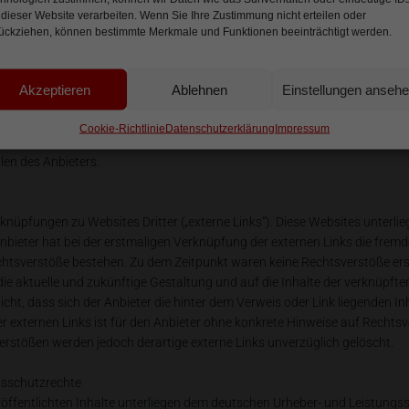
 dieser Website verarbeiten. Wenn Sie Ihre Zustimmung nicht erteilen oder
inweise
ückziehen, können bestimmte Merkmale und Funktionen beeinträchtigt werden.
ten
zugänglichen Inhalte dieser Webseite wurden mit größtmöglicher Sorgfalt e
 jedoch keine Gewähr für die Richtigkeit und Aktualität der bereitgestell
Akzeptieren
Ablehnen
Einstellungen anseh
schen Ratgeber und Nachrichten. Namentlich gekennzeichnete Beiträge g
ht immer die Meinung des Anbieters wieder. Allein durch den Aufruf der ko
Cookie-Richtlinie
Datenschutzerklärung
Impressum
mt keinerlei Vertragsverhältnis zwischen dem Nutzer und dem Anbieter zu
en des Anbieters.
knüpfungen zu Websites Dritter („externe Links“). Diese Websites unterli
 Anbieter hat bei der erstmaligen Verknüpfung der externen Links die frem
chtsverstöße bestehen. Zu dem Zeitpunkt waren keine Rechtsverstöße ersi
 die aktuelle und zukünftige Gestaltung und auf die Inhalte der verknüpft
icht, dass sich der Anbieter die hinter dem Verweis oder Link liegenden In
er externen Links ist für den Anbieter ohne konkrete Hinweise auf Rechts
erstößen werden jedoch derartige externe Links unverzüglich gelöscht.
gsschutzrechte
eröffentlichten Inhalte unterliegen dem deutschen Urheber- und Leistung