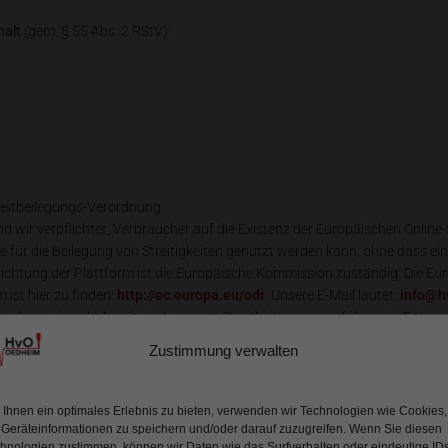
halt
(gem. § 55 Abs. 2 RStV):
reitbeilegungs-Verordnung
 wir verpflichtet, Verbraucher auf die Existenz der Europäischen Online-
e für die Beilegung von Streitigkeiten genutzt werden kann, ohne dass ein
ichtung der Plattform ist die Europäische Kommission zuständig. Die Eur
 ist hier zu finden:
http://ec.europa.eu/odr
. Unsere E-Mail lautet:
info@h
n, dass wir nicht bereit sind, uns am Streitbeilegungsverfahren im Rahm
lattform zu beteiligen. Nutzen Sie zur Kontaktaufnahme bitte unsere obig
Zustimmung verwalten
erstreitbeilegungsgesetz (VSBG)
Ihnen ein optimales Erlebnis zu bieten, verwenden wir Technologien wie Cookies,
 verpflichtet, an Streitbeilegungsverfahren vor einer Verbraucherschlichtu
Geräteinformationen zu speichern und/oder darauf zuzugreifen. Wenn Sie diesen
hnologien zustimmen, können wir Daten wie das Surfverhalten oder eindeutige ID