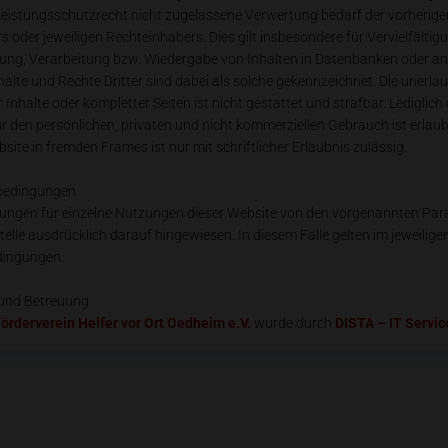
eistungsschutzrecht nicht zugelassene Verwertung bedarf der vorherigen
oder jeweiligen Rechteinhabers. Dies gilt insbesondere für Vervielfältig
ung, Verarbeitung bzw. Wiedergabe von Inhalten in Datenbanken oder an
lte und Rechte Dritter sind dabei als solche gekennzeichnet. Die unerlau
Inhalte oder kompletter Seiten ist nicht gestattet und strafbar. Lediglich
 den persönlichen, privaten und nicht kommerziellen Gebrauch ist erlaub
site in fremden Frames ist nur mit schriftlicher Erlaubnis zulässig.
bedingungen
ungen für einzelne Nutzungen dieser Website von den vorgenannten Pa
lle ausdrücklich darauf hingewiesen. In diesem Falle gelten im jeweiligen 
ingungen.
und Betreuung
örderverein Helfer vor Ort Oedheim e.V.
wurde durch
DISTA – IT Servic