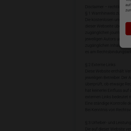
auf
Disclaimer – rechtliche H
zur
§ 1 Warnhinweis zu Inhal
Die kostenlosen und frei 
dieser Webseite übernimmt
zugänglichen journalisti
jeweiligen Autors und nic
zugänglichen Inhalte kom
es am Rechtsbindungswill
§ 2 Externe Links
Diese Website enthält Ver
jeweiligen Betreiber. Der
überprüft, ob etwaige Re
hat keinerlei Einfluss auf
externen Links bedeutet n
Eine ständige Kontrolle d
Bei Kenntnis von Rechtsv
§ 3 Urheber- und Leistun
Die auf dieser Website v