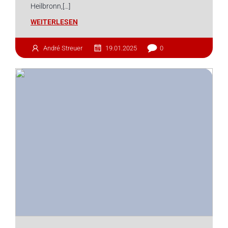
Heilbronn,[…]
WEITERLESEN
André Streuer
19.01.2025
0