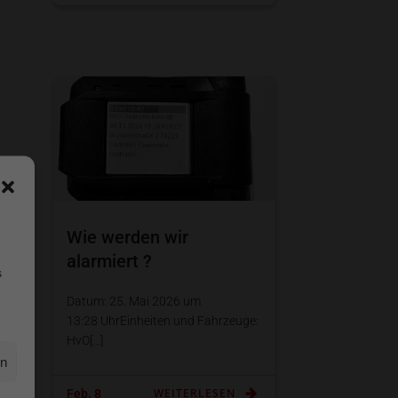
Wie werden wir
alarmiert ?
s
Datum: 25. Mai 2026 um
13:28 UhrEinheiten und Fahrzeuge:
HvO[…]
en
WEITERLESEN
Feb. 8