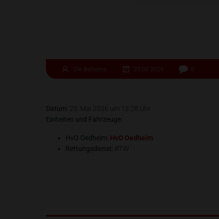
Ole Behrens
25.05.2026
0
Datum:
25. Mai 2026 um 13:28 Uhr
Einheiten und Fahrzeuge:
HvO Oedheim:
HvO Oedheim
Rettungsdienst:
RTW