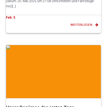
Datum: 20. Mai 2025 um 21:08 UhrEinheiten und Fahrzeuge:
HvO[…]
Feb. 5
WEITERLESEN