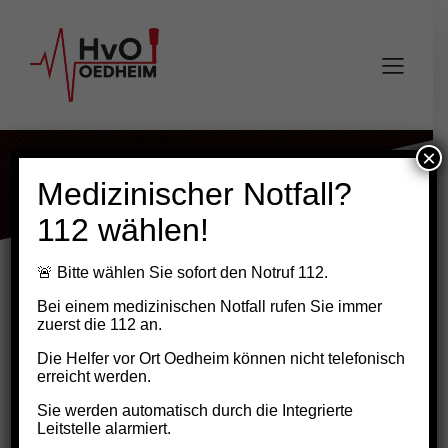
Einsatz #199
×
Medizinischer Notfall?
112 wählen!
🚨
Bitte wählen Sie sofort den Notruf 112.
Bei einem
medizinischen Notfall
rufen Sie
immer
zuerst die 112
an.
Die Helfer vor Ort Oedheim können
nicht telefonisch
Ole Behrens
21.08.2025
0
erreicht
werden.
Sie werden automatisch durch die Integrierte
Leitstelle alarmiert.
Datum:
21. August 2025 um 12:20 Uhr