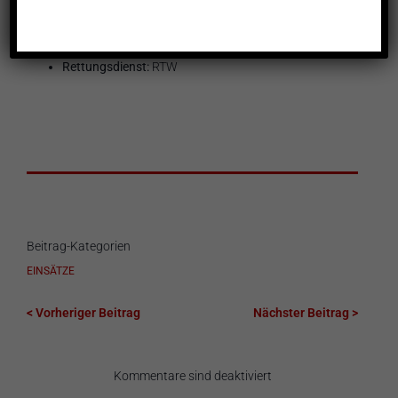
Einheiten und Fahrzeuge:
HvO Oedheim:
HvO Oedheim
Rettungsdienst:
RTW
Beitrag-Kategorien
EINSÄTZE
< Vorheriger Beitrag
Nächster Beitrag >
Kommentare sind deaktiviert