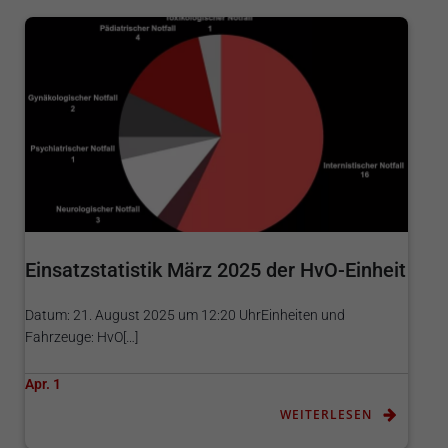
Einsatzstatistik März 2025 der HvO-Einheit
Datum: 21. August 2025 um 12:20 UhrEinheiten und
Fahrzeuge: HvO[…]
Apr. 1
WEITERLESEN