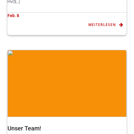
HvO[…]
Feb. 8
WEITERLESEN
Unser Team!