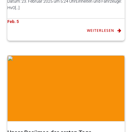
Datum: 23. Februar 2025 um 5:24 UhrEinheiten und Fahrzeuge:
HvO[…]
Feb. 5
WEITERLESEN